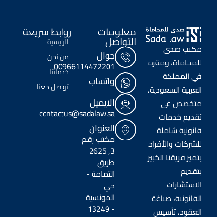
معلومات
روابط سريعة
التواصل
الرئيسية
مكتب صدى
جوال
من نحن
للمحاماة، ومقره
00966114472201
خدماتنا
في المملكة
واتساب
تواصل معنا
العربية السعودية،
الايميل
متخصص في
contactus@sadalaw.sa
تقديم خدمات
العنوان
قانونية شاملة
مكتب رقم
للشركات والأفراد.
3, 2625
يتميز فريقنا الخبير
طريق
بتقديم
الثمامة -
الاستشارات
حي
المونسية
القانونية، صياغة
- 13249
العقود، تأسيس