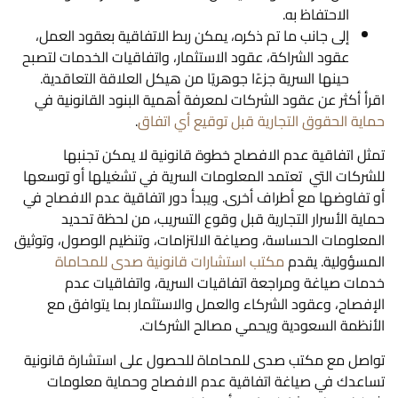
الاحتفاظ به.
إلى جانب ما تم ذكره، يمكن ربط الاتفاقية بعقود العمل،
عقود الشراكة، عقود الاستثمار، واتفاقيات الخدمات لتصبح
حينها السرية جزءًا جوهريًا من هيكل العلاقة التعاقدية.
اقرأ أكثر عن عقود الشركات لمعرفة أهمية البنود القانونية في
حماية الحقوق التجارية قبل توقيع أي اتفاق
.
تمثل اتفاقية عدم الافصاح خطوة قانونية لا يمكن تجنبها
للشركات التي تعتمد المعلومات السرية في تشغيلها أو توسعها
أو تفاوضها مع أطراف أخرى. ويبدأ دور اتفاقية عدم الافصاح في
حماية الأسرار التجارية قبل وقوع التسريب، من لحظة تحديد
المعلومات الحساسة، وصياغة الالتزامات، وتنظيم الوصول، وتوثيق
المسؤولية. يقدم
مكتب استشارات قانونية صدى للمحاماة
خدمات صياغة ومراجعة اتفاقيات السرية، واتفاقيات عدم
الإفصاح، وعقود الشركاء والعمل والاستثمار بما يتوافق مع
الأنظمة السعودية ويحمي مصالح الشركات.
تواصل مع مكتب صدى للمحاماة للحصول على استشارة قانونية
تساعدك في صياغة اتفاقية عدم الافصاح وحماية معلومات