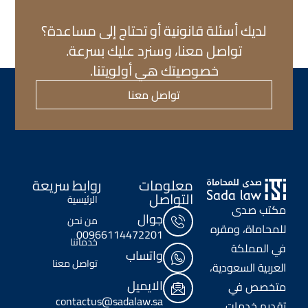
لديك أسئلة قانونية أو تحتاج إلى مساعدة؟
تواصل معنا، وسنرد عليك بسرعة.
خصوصيتك هي أولويتنا.
تواصل معنا
معلومات
روابط سريعة
التواصل
الرئيسية
مكتب صدى
جوال
من نحن
للمحاماة، ومقره
00966114472201
خدماتنا
في المملكة
واتساب
تواصل معنا
العربية السعودية،
الايميل
متخصص في
contactus@sadalaw.sa
تقديم خدمات